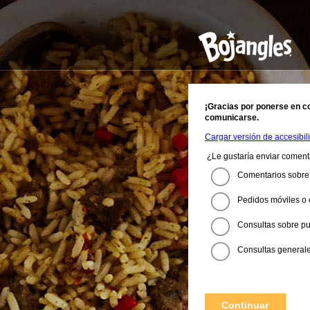
¡Gracias por ponerse en c
comunicarse.
Cargar versión de accesibili
¿Le gustaría enviar coment
Comentarios sobre 
Pedidos móviles o 
Consultas sobre pu
Consultas generales